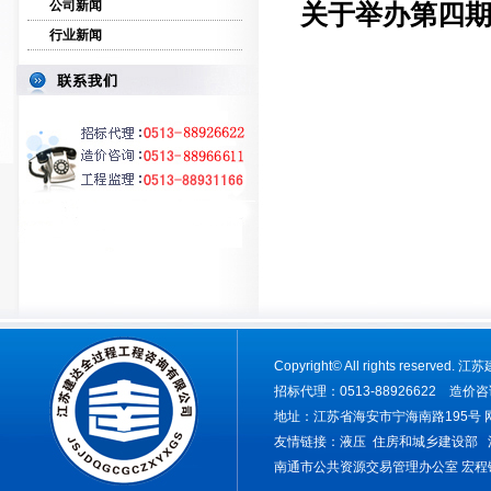
公司新闻
关于举办第四
行业新闻
Copyright
©
All rights rese
招标代理：0513-88926622 造价咨询
地址：江苏省海安市宁海南路195号 网址：ww
友情链接：
液压
住房和城乡建设部
南通市公共资源交易管理办公室
宏程